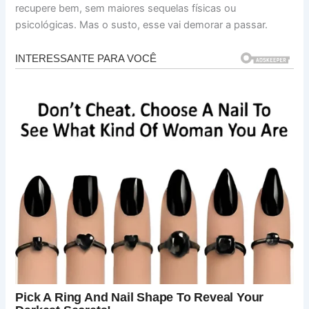
recupere bem, sem maiores sequelas físicas ou
psicológicas. Mas o susto, esse vai demorar a passar.