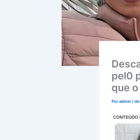
Desca
pel0 
que o
Por
admin
/
de