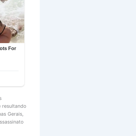
s
e resultando
as Gerais,
ssassinato