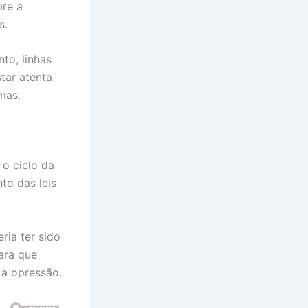
bre a
s.
to, linhas
tar atenta
mas.
o ciclo da
to das leis
ria ter sido
ara que
 a opressão.