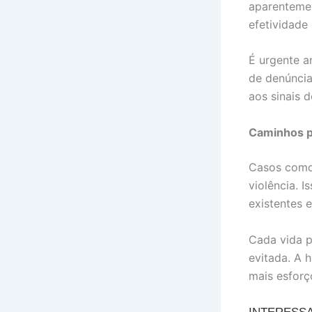
aparentemen
efetividade
É urgente a
de denúncia
aos sinais 
Caminhos p
Casos como
violência. I
existentes 
Cada vida p
evitada. A 
mais esforç