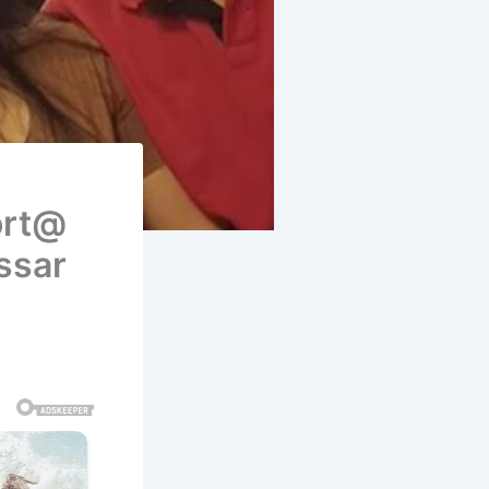
ort@
ssar