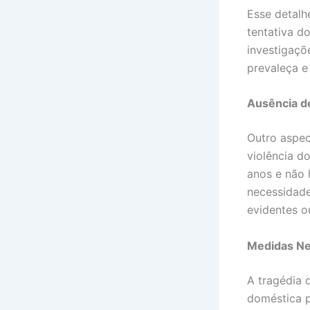
Esse detalh
tentativa d
investigaçõ
prevaleça e
Ausência d
Outro aspec
violência d
anos e não h
necessidade
evidentes o
Medidas Nec
A tragédia 
doméstica 