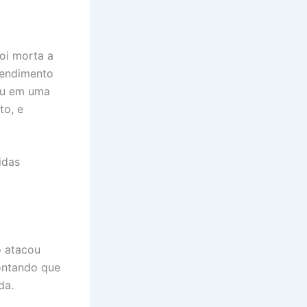
oi morta a
tendimento
nou em uma
to, e
idas
o atacou
ontando que
da.