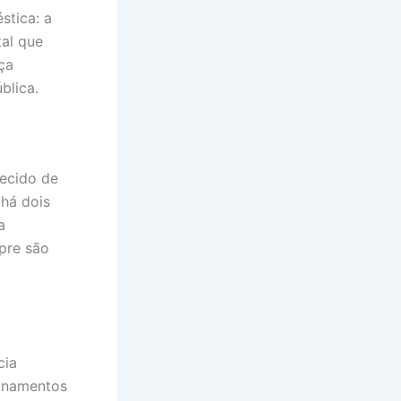
stica: a
tal que
ça
blica.
hecido de
 há dois
a
pre são
cia
ionamentos