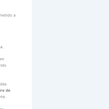
bmetido a
a.
 um
endo
das
re de
te.