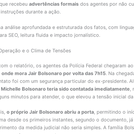
 que recebeu
advertências formais
dos agentes por não cu
 instruções durante a ação.
ma análise aprofundada e estruturada dos fatos, com lingu
ra SEO, leitura fluida e impacto jornalístico.
 Operação e o Clima de Tensões
om o relatório, os agentes da Polícia Federal chegaram ao
onde mora Jair Bolsonaro por volta das 7h15
. Na chegad
ntato foi com um segurança particular do ex-presidente. A
,
Michelle Bolsonaro teria sido contatada imediatamente
,
uns minutos para atender, o que elevou a tensão inicial da
is,
o próprio Jair Bolsonaro abriu a porta
, permitindo o iní
ima desde os primeiros instantes, segundo o documento, já
imento da medida judicial não seria simples. A família Bol