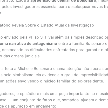
 foi autorizada a
apreensão do celular de Bolsonaro
, medi
 pelos investigadores essencial para desbloquear novas fr
o.
atório Revela Sobre o Estado Atual da Investigação
 enviado pela PF ao STF vai além da simples descrição op
 uma narrativa de antagonismo
entre a família Bolsonaro e
, destacando as dificuldades enfrentadas para garantir o p
 das ordens judiciais.
ia feita a Michelle Bolsonaro chama atenção não apenas p
as pelo simbolismo: ela evidencia o grau de imprevisibilida
 em ações envolvendo o núcleo familiar do ex-presidente.
igadores, o episódio é mais uma peça importante no mosai
aso — um conjunto de fatos que, somados, ajudam a demo
de da apuração em andamento.