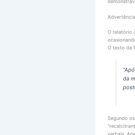
demonstrava
Advertência
O relatório
ocasionando
O texto da 
“Apó
da m
post
Segundo os 
“recalcitra
verbais. Ap