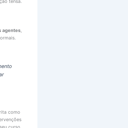
ção tensa.
s agentes
,
ormais.
mento
ar
rita como
tervenções
seu curso.