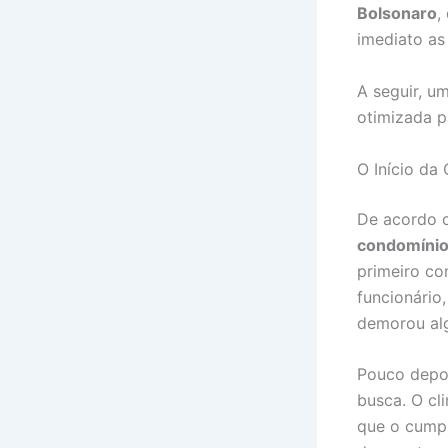
Bolsonaro
,
imediato as
A seguir, u
otimizada pa
O Início da
De acordo c
condomínio 
primeiro co
funcionário
demorou alg
Pouco depo
busca. O cl
que o cumpr