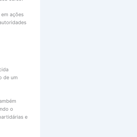
e em ações
autoridades
cida
ro de um
 também
ando o
artidárias e