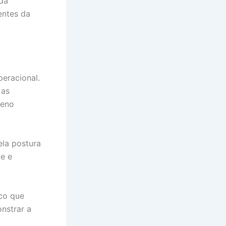
da
entes da
eracional.
 as
leno
ela postura
de e
co que
nstrar a