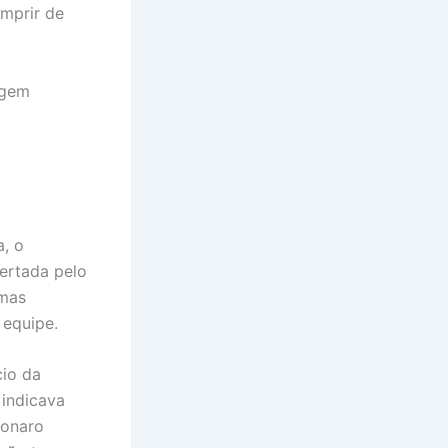
mprir de
agem
a, o
lertada pelo
 mas
 equipe.
cio da
 indicava
sonaro