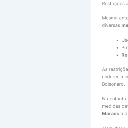
Restrições 
Mesmo antes
diversas
me
Uso
Pro
Re
As restriçõ
endurecimen
Bolsonaro.
No entanto,
medidas det
Moraes
a d