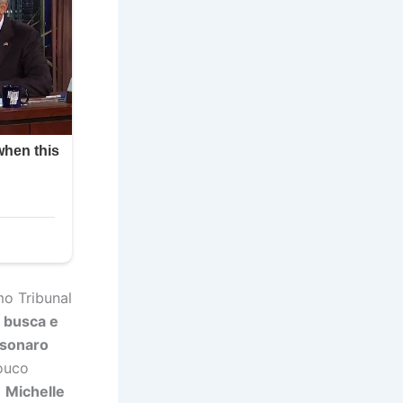
mo Tribunal
 busca e
lsonaro
pouco
a
Michelle