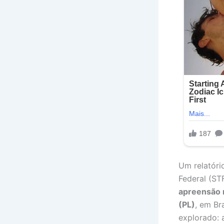
Um relatóri
Federal (ST
apreensão r
(PL)
, em Br
explorado: 