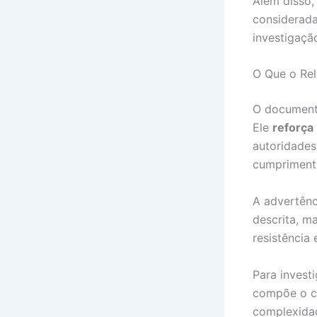
Além disso,
considerada
investigaçã
O Que o Rel
O documento
Ele
reforça
autoridades
cumprimento
A advertênc
descrita, m
resistência
Para invest
compõe o c
complexida