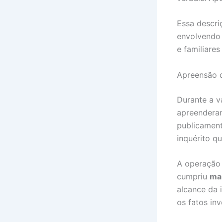
Essa descri
envolvendo 
e familiares
Apreensão 
Durante a v
apreender
publicament
inquérito q
A operação 
cumpriu
man
alcance da i
os fatos in