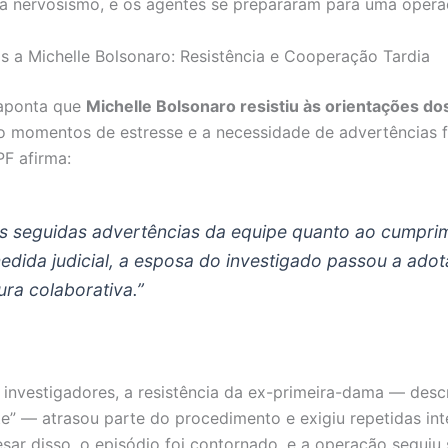
 nervosismo, e os agentes se prepararam para uma opera
s a Michelle Bolsonaro: Resistência e Cooperação Tardia
 aponta que
Michelle Bolsonaro resistiu às orientações do
 momentos de estresse e a necessidade de advertências f
PF afirma:
s seguidas advertências da equipe quanto ao cumpri
edida judicial, a esposa do investigado passou a adot
ura colaborativa.”
investigadores, a resistência da ex-primeira-dama — desc
nte” — atrasou parte do procedimento e exigiu repetidas in
esar disso, o episódio foi contornado, e a operação seguiu 