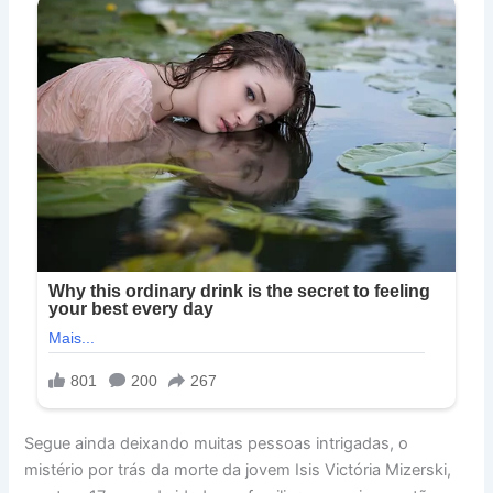
Segue ainda deixando muitas pessoas intrigadas, o
mistério por trás da morte da jovem Isis Victória Mizerski,