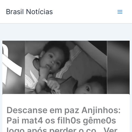
Ir
Brasil Notícias
para
o
conteúdo
Descanse em paz Anjinhos:
Pai mat4 os filh0s gême0s
logo após perder o co…Ver